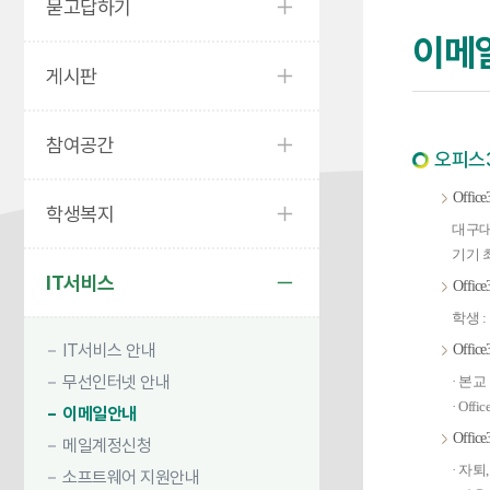
묻고답하기
이메
게시판
참여공간
오피스36
Office
학생복지
대구대
기기 최
IT서비스
Offi
학생 
IT서비스 안내
Offi
무선인터넷 안내
· 본
· Off
이메일안내
Offi
메일계정신청
· 자퇴
소프트웨어 지원안내