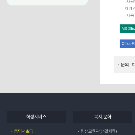
· 사
처리 
· 사용
MS Off
Office
· 문의
: 
학생서비스
복지.문화
증명서발급
평생교육관(생활체육)