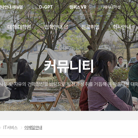
학사안내 매뉴얼
D-GPT
캠퍼스 VR
예비대학생
대학·대학원
입학안내
진로취업
학사안내
커뮤니티
사랑·빛·자유의 건학정신을 바탕으로 발전과 성취를 거듭해 온 아름다운 대
IT서비스
이메일안내