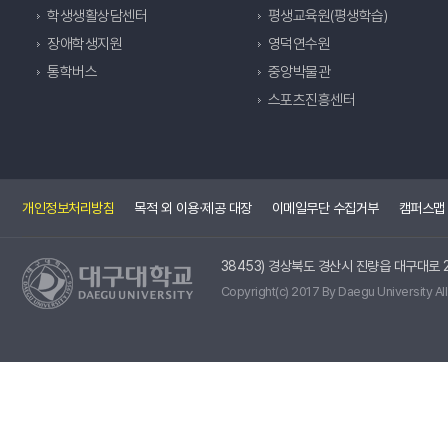
학생생활상담센터
평생교육원(평생학습)
장애학생지원
영덕연수원
통학버스
중앙박물관
스포츠진흥센터
개인정보처리방침
목적 외 이용·제공 대장
이메일무단 수집거부
캠퍼스맵
38453) 경상북도 경산시 진량읍 대구대로 2
Copyright(c) 2017 By Daegu University All