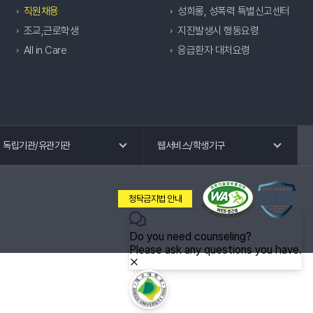
직원채용
성희롱, 성폭력 특별신고센터
조교,근로학생
지진발생시 행동요령
All in Care
응급환자 대처요령
독립기관 바로가기
웹 서비스 바로가기
독립기관/유관기관
웹서비스/학생기구
교수회
공학교육혁신센터
노동조합
국제교류.외국어특강
청탁금지법 안내
총동창회
교육혁신원
평생교육원
유관기관 바로가기
학생기구 바로가기
대구사이버대학교
경상북도
총학생회