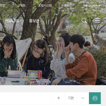
학생
교직원
포털시스템
로그인
Language
커뮤니티
홍보관
학
기본