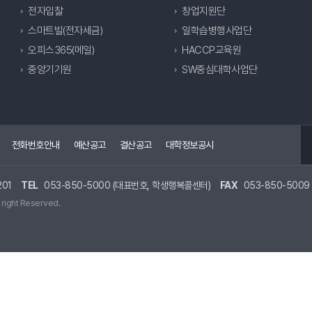
전자입찰
창업지원단
스마트빌(전자세금)
일학습병행사업단
오피스365(메일)
HACCP교육원
중앙기기원
SW중심대학사업단
전화번호안내
예산공고
결산공고
대학정보공시
01
TEL
053-850-5000 (대표번호, 학생행복콜센터)
FAX
053-850-5009
 right Reserved.