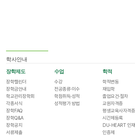
학사안내
장학제도
수업
학적
장학캘린더
수강
학적변동
장학금안내
전공종류·이수
재입학
학교관리장학회
학점취득·성적
졸업요건·절차
각종서식
성적평가 방법
교원자격증
장학FAQ
평생교육사자격증
장학Q&A
시간제등록
장학공지
DU-HEART 인
서류제출
인증제