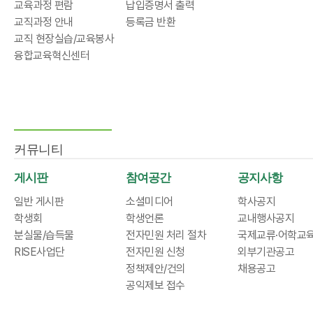
교육과정 편람
납입증명서 출력
교직과정 안내
등록금 반환
교직 현장실습/교육봉사
융합교육혁신센터
커뮤니티
게시판
참여공간
공지사항
일반 게시판
소셜미디어
학사공지
학생회
학생언론
교내행사공지
분실물/습득물
전자민원 처리 절차
국제교류·어학교
RISE사업단
전자민원 신청
외부기관공고
정책제안/건의
채용공고
공익제보 접수