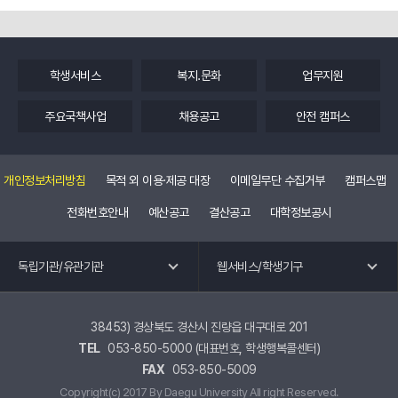
학생서비스
복지.문화
업무지원
주요국책사업
채용공고
안전 캠퍼스
개인정보처리방침
목적 외 이용·제공 대장
이메일무단 수집거부
캠퍼스맵
전화번호안내
예산공고
결산공고
대학정보공시
독립기관 바로가기
웹 서비스 바로가기
독립기관/유관기관
웹서비스/학생기구
교수회
공학교육혁신센터
노동조합
국제교류.외국어특강
38453) 경상북도 경산시 진량읍 대구대로 201
TEL
053-850-5000 (대표번호, 학생행복콜센터)
총동창회
교육혁신원
FAX
053-850-5009
평생교육원
유관기관 바로가기
Copyright(c) 2017 By Daegu University All right Reserved.