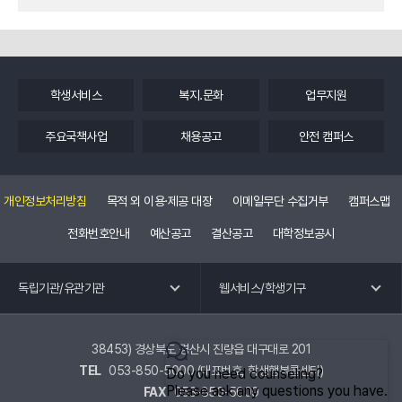
학생서비스
복지.문화
업무지원
주요국책사업
채용공고
안전 캠퍼스
개인정보처리방침
목적 외 이용·제공 대장
이메일무단 수집거부
캠퍼스맵
전화번호안내
예산공고
결산공고
대학정보공시
독립기관 바로가기
웹 서비스 바로가기
독립기관/유관기관
웹서비스/학생기구
교수회
공학교육혁신센터
노동조합
국제교류.외국어특강
38453) 경상북도 경산시 진량읍 대구대로 201
TEL
053-850-5000 (대표번호, 학생행복콜센터)
총동창회
교육혁신원
FAX
053-850-5009