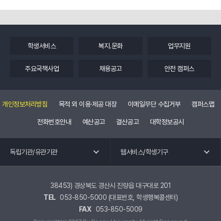
학생서비스
복지.문화
업무지원
주요국책사업
채용공고
안전 캠퍼스
개인정보처리방침
목적 외 이용·제공 대장
이메일무단 수집거부
캠퍼스맵
전화번호안내
예산공고
결산공고
대학정보공시
독립기관 바로가기
웹 서비스 바로가기
독립기관/유관기관
웹서비스/학생기구
교수회
공학교육혁신센터
노동조합
국제교류.외국어특강
38453) 경상북도 경산시 진량읍 대구대로 201
TEL
053-850-5000 (대표번호, 학생행복콜센터)
총동창회
교육혁신원
FAX
053-850-5009
평생교육원
유관기관 바로가기