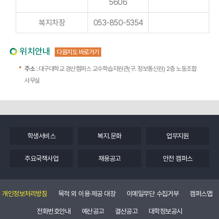
5606
복지차장
053-850-5354
위치안내
다음지도 바로가기
주소
: 대구대학교 경산캠퍼스 교수학습지원관(구. 정보통신원) 2층 노동조합
사무실
학생서비스
복지.문화
업무지원
주요국책사업
채용공고
안전 캠퍼스
개인정보처리방침
목적 외 이용·제공 대장
이메일무단 수집거부
캠퍼스맵
전화번호안내
예산공고
결산공고
대학정보공시