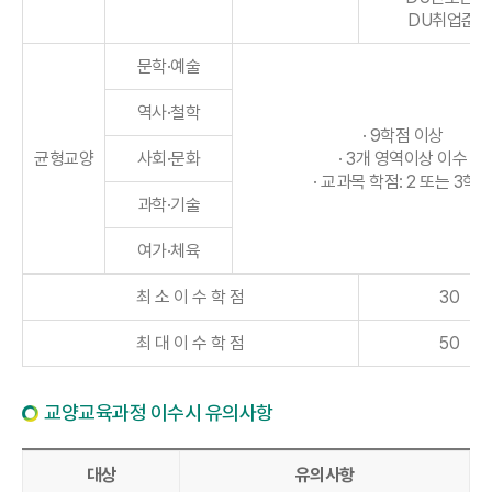
DU취업준비
문학·예술
역사·철학
· 9학점 이상
균형교양
사회·문화
· 3개 영역이상 이수
· 교과목 학점: 2 또는 3학점
과학·기술
여가·체육
최 소 이 수 학 점
30
최 대 이 수 학 점
50
교양교육과정 이수시 유의사항
대상
유의사항