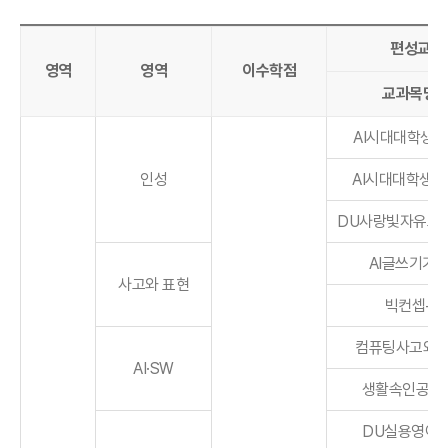
편성교과
영역
영역
이수학점
교과목명
AI시대대학생활(
인성
AI시대대학생활(
DU사랑빛자유프
AI글쓰기기
사고와 표현
빅컨셉+
컴퓨팅사고와
AI·SW
생활속인공지
DU실용영어(1