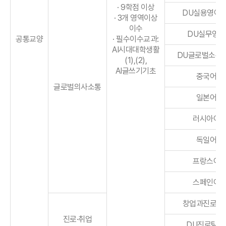
· 9학점 이상
DU실용영어(2
· 3개 영역이상
이수
DU실무영어
공통교양
· 필수이수교과:
AI시대대학생활
DU글로벌소통
(1),(2),
AI글쓰기기초
중국어
글로벌의사소통
일본어
러시아어
독일어
프랑스어
스페인어
창업과진로설
진로·취업
DU진로탐색