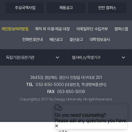
주요국책사업
채용공고
안전 캠퍼스
개인정보처리방침
목적 외 이용·제공 대장
이메일무단 수집거부
캠퍼스맵
전화번호안내
예산공고
결산공고
대학정보공시
독립기관 바로가기
웹 서비스 바로가기
독립기관/유관기관
웹서비스/학생기구
교수회
공학교육혁신센터
노동조합
국제교류.외국어특강
38453) 경상북도 경산시 진량읍 대구대로 201
TEL
053-850-5000 (대표번호, 학생행복콜센터)
총동창회
교육혁신원
FAX
053-850-5009
평생교육원
유관기관 바로가기
Copyright(c) 2017 By Daegu University All right Reserved.
학생기구 바로가기
대구사이버대학교
경상북도
총학생회
교육부
동아리연합회