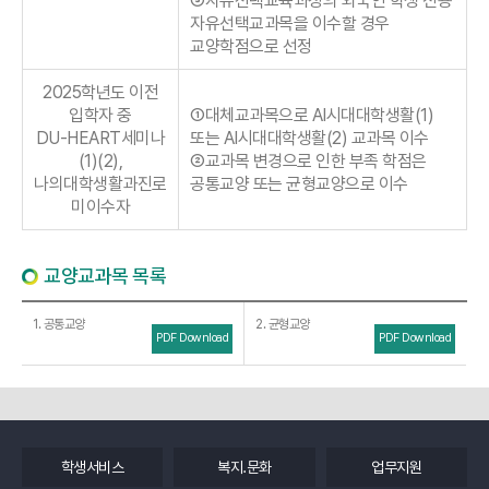
③자유선택교육과정의 외국인 학생 전용
자유선택교과목을 이수할 경우
교양학점으로 선정
2025학년도 이전
입학자 중
①대체교과목으로 AI시대대학생활(1)
DU-HEART세미나
또는 AI시대대학생활(2) 교과목 이수
(1)(2),
②교과목 변경으로 인한 부족 학점은
나의대학생활과진로
공통교양 또는 균형교양으로 이수
미이수자
교양교과목 목록
1. 공통교양
2. 균형교양
PDF Download
PDF Download
학생서비스
복지.문화
업무지원