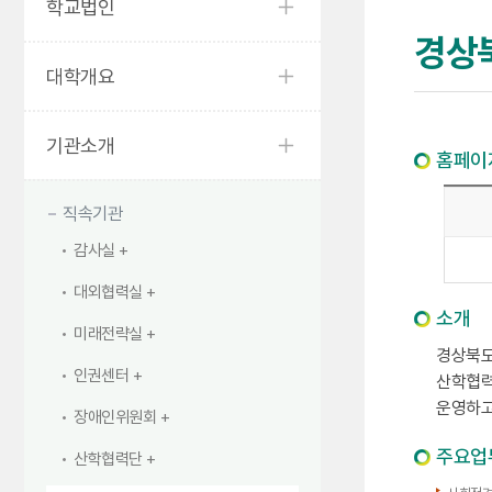
학교법인
경상
대학개요
기관소개
홈페이
직속기관
감사실
대외협력실
소개
미래전략실
경상북도
인권센터
산학협력
운영하고
장애인위원회
주요업
산학협력단