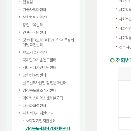
사회적경
행정실
기술사업화센터
사회적경
산학협력지원센터
사회적경
창업보육센터
사회적경
인프라지원센터
사회적경
경북테크노파크대구대학교 특성화
개발촉진센터
경북 시‧
학교기업지원센터
전화번
국제협력개발연구센터
서비스디자인지원센터
공학컨설팅센터
글로컬6차산업 창업문화센터
경상북도보조기기센터
메이커스페이스센터(AZIT)
다문화협력센터
사회적경제지원단
사회적기업지원센터
경상북도사회적 경제지원센터