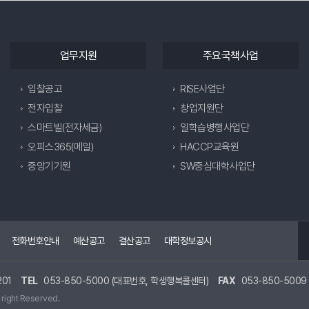
업무지원
주요국책사업
입찰공고
RISE사업단
전자입찰
창업지원단
스마트빌(전자세금)
일학습병행사업단
오피스365(메일)
HACCP교육원
중앙기기원
SW중심대학사업단
전화번호안내
예산공고
결산공고
대학정보공시
01
TEL
053-850-5000 (대표번호, 학생행복콜센터)
FAX
053-850-5009
 right Reserved.