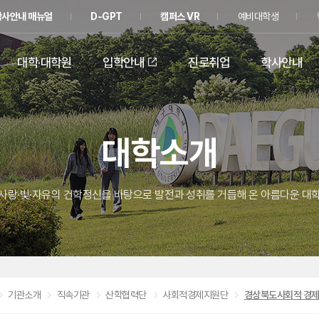
학사안내 매뉴얼
D-GPT
캠퍼스 VR
예비대학생
대학·대학원
입학안내
진로취업
학사안내
대학소개
사랑·빛·자유의 건학정신을 바탕으로 발전과 성취를 거듭해 온 아름다운 대
기관소개
직속기관
산학협력단
사회적경제지원단
경상북도사회적 경