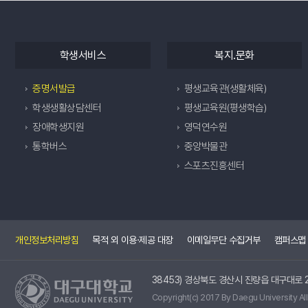
학생서비스
복지.문화
증명서발급
평생교육관(생활체육)
학생생활상담센터
평생교육원(평생학습)
장애학생지원
영덕연수원
통학버스
중앙박물관
스포츠진흥센터
개인정보처리방침
목적 외 이용·제공 대장
이메일무단 수집거부
캠퍼스맵
38453) 경상북도 경산시 진량읍 대구대로 2
Copyright(c) 2017 By Daegu University All