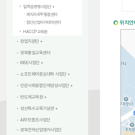
일학습병행사업단
재직자·IPP통합센터
위치안
첨단산업아카데미센터
HACCP교육원
창업지원단
경북통일교육센터
RISE사업단
소프트웨어중심대학 사업단
인문사회융합인재양성사업단
반도체교육원
성산특수교육기념관
AI부트캠프사업단
경북전략산업앵커사업단