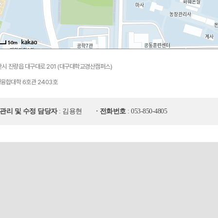
50m
산시 진량읍 대구대로 201 (대구대학교경산캠퍼스)
융합대학 6호관 2403호
보관리 및 수정 담당자
: 김용현
· 전화번호
: 053-850-4805