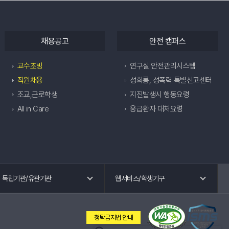
채용공고
안전 캠퍼스
교수초빙
연구실 안전관리시스템
직원채용
성희롱, 성폭력 특별신고센터
조교,근로학생
지진발생시 행동요령
All in Care
응급환자 대처요령
독립기관 바로가기
웹 서비스 바로가기
독립기관/유관기관
웹서비스/학생기구
교수회
공학교육혁신센터
노동조합
국제교류.외국어특강
청탁금지법 안내
총동창회
교육혁신원