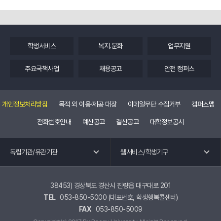
학생서비스
복지.문화
업무지원
주요국책사업
채용공고
안전 캠퍼스
개인정보처리방침
목적 외 이용·제공 대장
이메일무단 수집거부
캠퍼스맵
전화번호안내
예산공고
결산공고
대학정보공시
독립기관 바로가기
웹 서비스 바로가기
독립기관/유관기관
웹서비스/학생기구
교수회
공학교육혁신센터
노동조합
국제교류.외국어특강
38453) 경상북도 경산시 진량읍 대구대로 201
TEL
053-850-5000 (대표번호, 학생행복콜센터)
총동창회
교육혁신원
FAX
053-850-5009
평생교육원
유관기관 바로가기