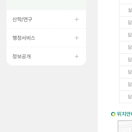
실
산학/연구
담
담
행정서비스
담
정보공개
담
담
담
담
위치안