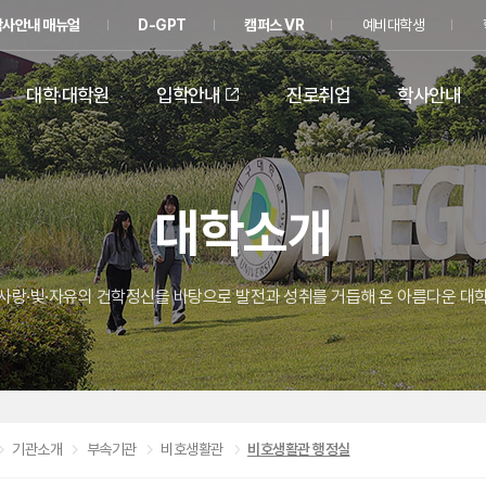
학사안내 매뉴얼
D-GPT
캠퍼스 VR
예비대학생
대학·대학원
입학안내
진로취업
학사안내
대학소개
사랑·빛·자유의 건학정신을 바탕으로 발전과 성취를 거듭해 온 아름다운 대
기관소개
부속기관
비호생활관
비호생활관 행정실