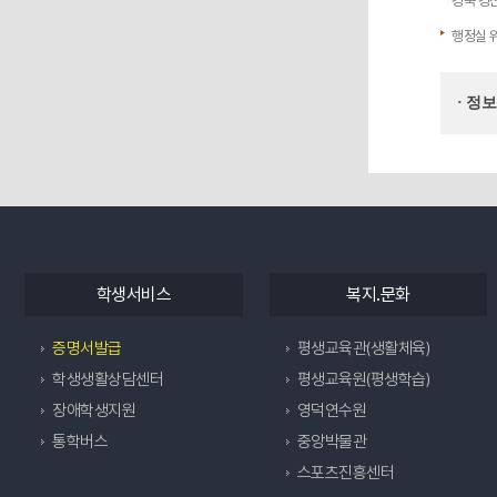
경북 경
행정실 위
· 정
학생서비스
복지.문화
증명서발급
평생교육관(생활체육)
학생생활상담센터
평생교육원(평생학습)
장애학생지원
영덕연수원
통학버스
중앙박물관
스포츠진흥센터