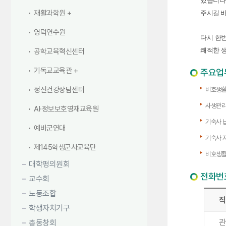
있습니다.
재활과학원
주시길 
영덕연수원
다시 한
쾌적한 
공학교육혁신센터
기독교교육관
주요업
정신건강상담센터
비호생활
사생관리
AI·정보보호영재교육원
기숙사 
예비군연대
기숙사 
제145학생군사교육단
비호생활
대학평의원회
전화번
교수회
노동조합
직
학생자치기구
관
총동창회