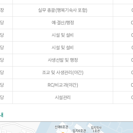
장
실무 총괄(행복기숙사 포함)
당
예·결산/행정
당
시설 및 설비
당
시설 및 설비
당
사생선발 및 행정
당
조교 및 사생관리(야간)
당
RC/비교과(야간)
당
시설관리
내