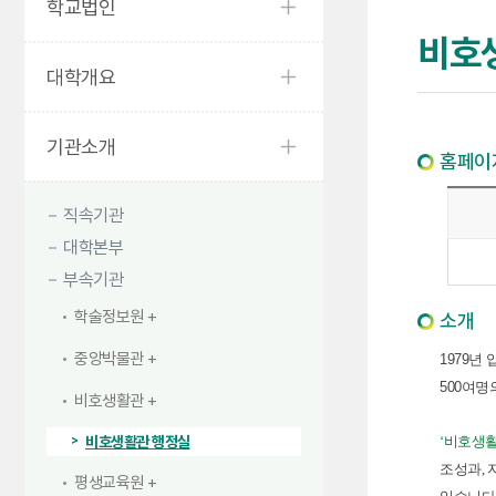
학교법인
비호
대학개요
기관소개
홈페이
직속기관
대학본부
부속기관
학술정보원
소개
중앙박물관
1979년
500여
비호생활관
비호생활관 행정실
‘비호생
조성과, 
평생교육원