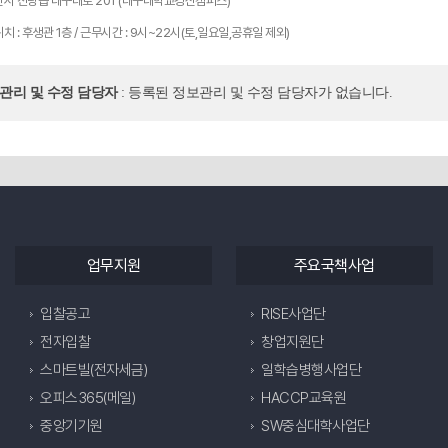
산시 진량읍 대구대로 201 (대구대학교경산캠퍼스)
치 : 후생관 1층 / 근무시간 : 9시~22시(토,일요일,공휴일 제외)
보관리 및 수정 담당자
: 등록된 정보관리 및 수정 담당자가 없습니다.
업무지원
주요국책사업
입찰공고
RISE사업단
전자입찰
창업지원단
스마트빌(전자세금)
일학습병행사업단
오피스365(메일)
HACCP교육원
중앙기기원
SW중심대학사업단