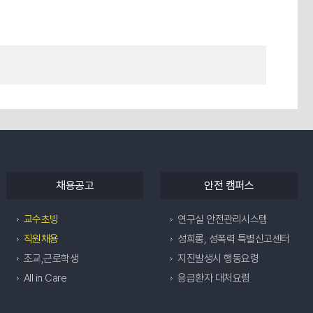
채용공고
안전 캠퍼스
교수초빙
연구실 안전관리시스템
직원채용
성희롱, 성폭력 특별신고센터
조교,근로학생
지진발생시 행동요령
All in Care
응급환자 대처요령