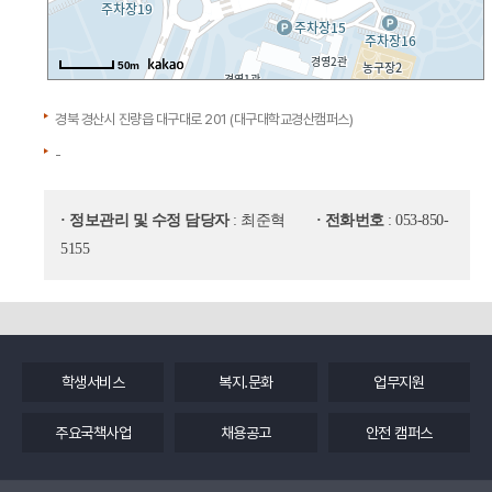
50m
경북 경산시 진량읍 대구대로 201 (대구대학교경산캠퍼스)
-
· 정보관리 및 수정 담당자
: 최준혁
· 전화번호
: 053-850-
5155
학생서비스
복지.문화
업무지원
주요국책사업
채용공고
안전 캠퍼스