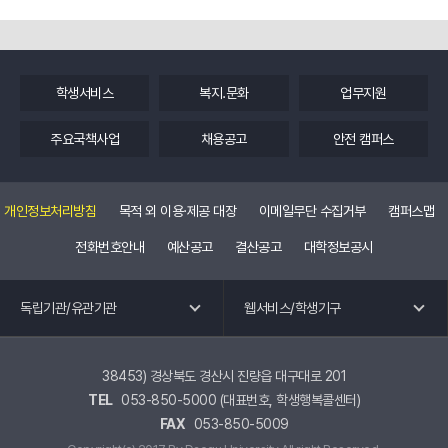
학생서비스
복지.문화
업무지원
주요국책사업
채용공고
안전 캠퍼스
개인정보처리방침
목적 외 이용·제공 대장
이메일무단 수집거부
캠퍼스맵
전화번호안내
예산공고
결산공고
대학정보공시
독립기관 바로가기
웹 서비스 바로가기
독립기관/유관기관
웹서비스/학생기구
교수회
공학교육혁신센터
노동조합
국제교류.외국어특강
38453) 경상북도 경산시 진량읍 대구대로 201
TEL
053-850-5000 (대표번호, 학생행복콜센터)
총동창회
교육혁신원
FAX
053-850-5009
평생교육원
유관기관 바로가기