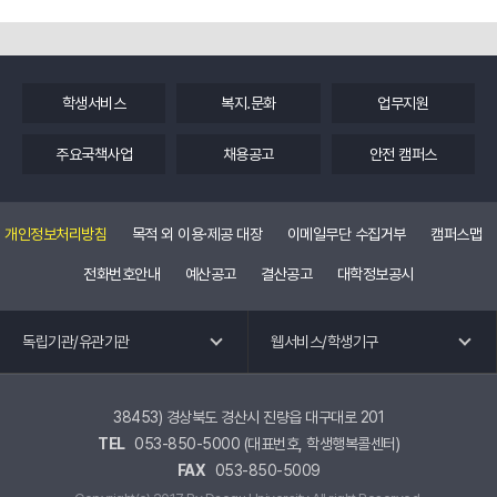
학생서비스
복지.문화
업무지원
주요국책사업
채용공고
안전 캠퍼스
개인정보처리방침
목적 외 이용·제공 대장
이메일무단 수집거부
캠퍼스맵
전화번호안내
예산공고
결산공고
대학정보공시
독립기관 바로가기
웹 서비스 바로가기
독립기관/유관기관
웹서비스/학생기구
교수회
공학교육혁신센터
노동조합
국제교류.외국어특강
38453) 경상북도 경산시 진량읍 대구대로 201
TEL
053-850-5000 (대표번호, 학생행복콜센터)
총동창회
교육혁신원
FAX
053-850-5009
평생교육원
유관기관 바로가기